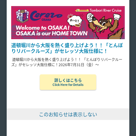
まーちゃんバンドの情熱★島唄ライブクルーズ 開催決定！！！
道頓堀川から大阪を熱く盛り上げよう！！「とんぼ
りリバークルーズ」がセレッソ大阪仕様に！
道頓堀川から大阪を熱く盛り上げよう！！ 「とんぼりリバークルー
ズ」がセレッソ大阪仕様に！2026年7月31日（金）～
詳しくはこちら
Click Here for Details
このお知らせは表示しない