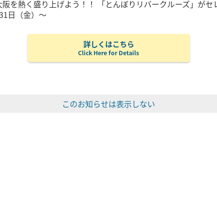
阪を熱く盛り上げよう！！ 「とんぼりリバークルーズ」がセ
月31日（金）～
［2026年07月04
ージャズボート】7/5（日）雨天の為、全便運
詳しくはこちら
Click Here for Details
ージャズボート は全便運休になります】
んぼりリバージャズボートを全便運休とさせていただきます。
このお知らせは表示しない
ございません。
。
前のページへもどる