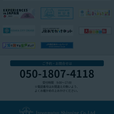
ご予約・お問合せは
050-1807-4118
受付時間 9:00～17:00
※電話番号はお間違えの無いよう、
よくお確かめの上おかけください。